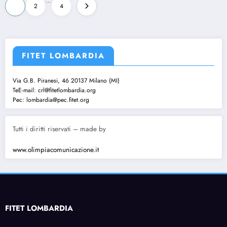
Paginazione
…
1
2
4
degli
articoli
FITET LOMBARDIA
Via G.B. Piranesi, 46 20137 Milano (MI)
TeE-mail: crl@fitetlombardia.org
Pec: lombardia@pec.fitet.org
Tutti i diritti riservati – made by
www.olimpiacomunicazione.it
FITET LOMBARDIA