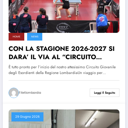
HOME
NEWS
CON LA STAGIONE 2026-2027 SI
DARA’ IL VIA AL “CIRCUITO
GIOVANILE DEGLI ESORDIENTI”:
È tutto pronto per l’inizio del nostro attesissimo Circuito Giovanile
finalmente si parte! Il futuro del
degli Esordienti della Regione LombardiaUn viaggio per…
tennistavolo è qui!
Fitetlombardia
Leggi Il Seguito
29 Giugno 2026