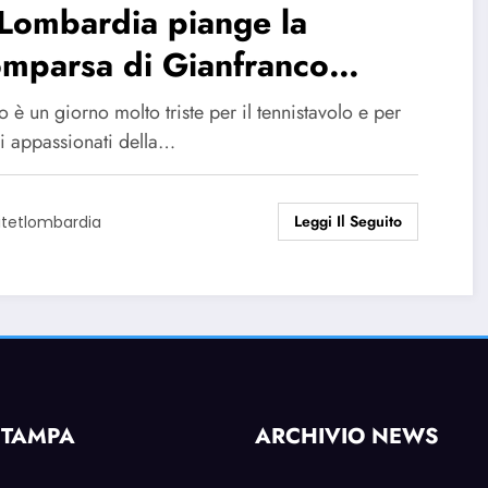
Lombardia piange la
omparsa di Gianfranco
azzoli
 è un giorno molto triste per il tennistavolo e per
gli appassionati della…
Leggi Il Seguito
itetlombardia
STAMPA
ARCHIVIO NEWS