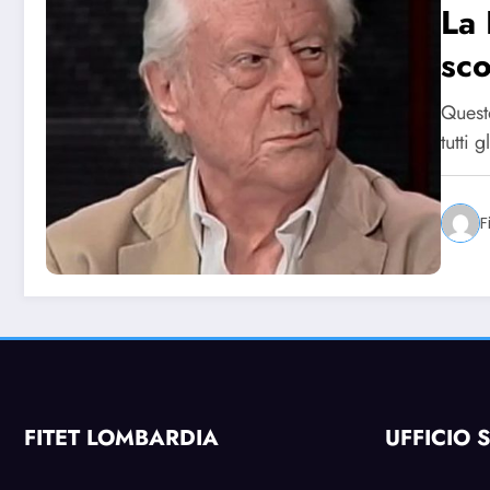
La 
sc
Pal
Questo
tutti 
F
FITET LOMBARDIA
UFFICIO 