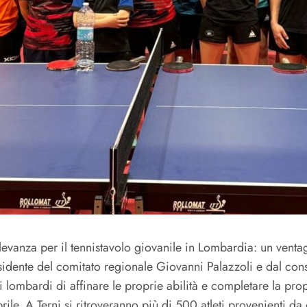
vanza per il tennistavolo giovanile in Lombardia: un ventagl
sidente del comitato regionale Giovanni Palazzoli e dal co
ti lombardi di affinare le proprie abilità e completare la pr
ile. A Terni si ritroveranno più di 500 atleti provenienti da o