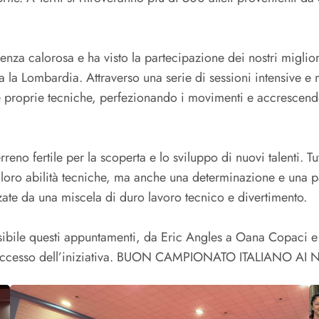
ienza calorosa e ha visto la partecipazione dei nostri migliori
ta la Lombardia. Attraverso una serie di sessioni intensive e 
do le proprie tecniche, perfezionando i movimenti e accrescen
reno fertile per la scoperta e lo sviluppo di nuovi talenti. Tu
oro abilità tecniche, ma anche una determinazione e una pa
zzate da una miscela di duro lavoro tecnico e divertimento.
ssibile questi appuntamenti, da Eric Angles a Oana Copaci e a
 il successo dell’iniziativa. BUON CAMPIONATO ITALIANO 