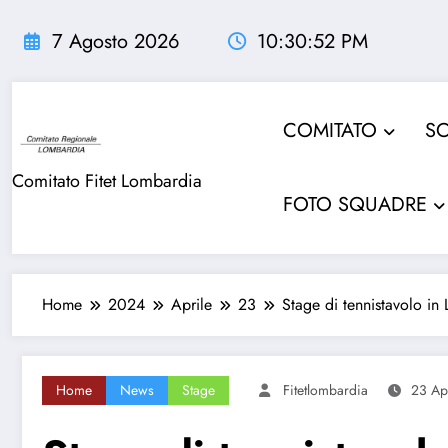
Vai
al
7 Agosto 2026
10:30:55 PM
contenuto
COMITATO
SO
Comitato Fitet Lombardia
FOTO SQUADRE
Home
2024
Aprile
23
Stage di tennistavolo in
Home
News
Stage
Fitetlombardia
23 Ap