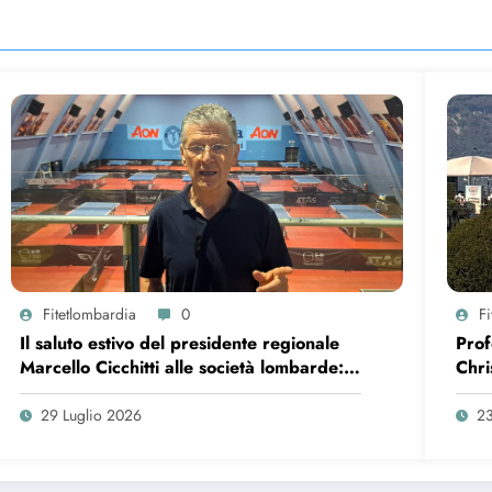
Fitetlombardia
0
F
Il saluto estivo del presidente regionale
Prof
Marcello Cicchitti alle società lombarde:
Chri
bilancio, ringraziamenti e nuovi progetti
29 Luglio 2026
23