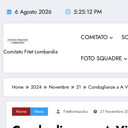
Vai
al
6 Agosto 2026
5:25:13 PM
contenuto
COMITATO
SO
Comitato Fitet Lombardia
FOTO SQUADRE
Home
2024
Novembre
21
Condoglianze a A Vi
Home
News
Fitetlombardia
21 Novembre 2