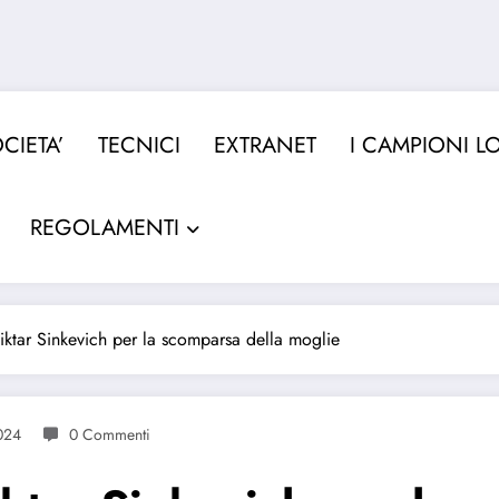
CIETA’
TECNICI
EXTRANET
I CAMPIONI L
REGOLAMENTI
ktar Sinkevich per la scomparsa della moglie
024
0 Commenti