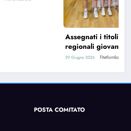
LI
e! Il
tavolo
Assegnati i titoli
regionali giovanili
fitetlombardia
29 Giugno 2026
POSTA COMITATO