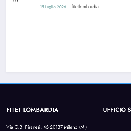
fitetlombardia
15 Luglio 2026
Festa 
Lomba
12 se
14 Luglio 2
FITET LOMBARDIA
UFFICIO 
Via G.B. Piranesi, 46 20137 Milano (MI)