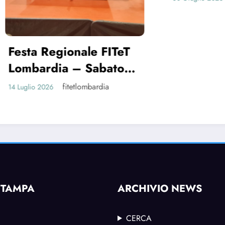
GIOVANILE DEG
ESORDIENTI”:
finalmente si part
Regionale FITeT
futuro del tennis
rdia – Sabato
è qui!
ttembre 2026
fitetlombardia
026
STAMPA
ARCHIVIO NEWS
CERCA