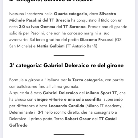
Nessuna incertezza nella
Quarta categoria
, dove
Silvestro
Michele Pasolini
del
TT Brescia
ha conquistato il titolo con un
netto
3-0
su
Ivan Gemma
del
TT Saronno
. Prestazione di grande
solidità per Pasolini, che non ha concesso margini al suo
avversario. Sul terzo gradino del podio
Giacomo Fracassi
(GS
San Michele) e
Mattia Galbiati
(TT Antonio Banfi).
3ª categoria: Gabriel Deleraico re del girone
Formula a girone all’italiana per la
Terza categoria
, con partite
combattutissime fino all’ultima giornata.
A spuntarla è stato
Gabriel Deleraico
del
Milano Sport TT
, che
ha chiuso con
cinque vittorie e una sola sconfitta
, superando
per differenza diretta
Leonardo Candida
(Milano TT Academy).
Determinante il
3-1
nello scontro diretto, che ha consegnato a
Deleraico il primo posto. Terzo
Robert Graur
del
TT Castel
Goffredo
.