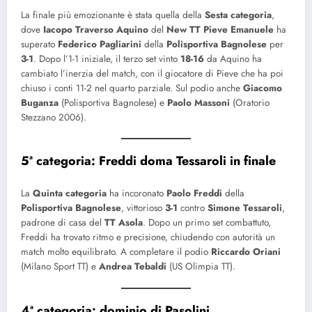
La finale più emozionante è stata quella della
Sesta categoria
,
dove
Iacopo Traverso Aquino
del
New TT Pieve Emanuele
ha
superato
Federico Pagliarini
della
Polisportiva Bagnolese
per
3-1
. Dopo l’1-1 iniziale, il terzo set vinto
18-16
da Aquino ha
cambiato l’inerzia del match, con il giocatore di Pieve che ha poi
chiuso i conti 11-2 nel quarto parziale. Sul podio anche
Giacomo
Buganza
(Polisportiva Bagnolese) e
Paolo Massoni
(Oratorio
Stezzano 2006).
5ª categoria: Freddi doma Tessaroli in finale
La
Quinta categoria
ha incoronato
Paolo Freddi
della
Polisportiva Bagnolese
, vittorioso
3-1
contro
Simone Tessaroli
,
padrone di casa del
TT Asola
. Dopo un primo set combattuto,
Freddi ha trovato ritmo e precisione, chiudendo con autorità un
match molto equilibrato. A completare il podio
Riccardo Oriani
(Milano Sport TT) e
Andrea Tebaldi
(US Olimpia TT).
4ª categoria: dominio di Pasolini