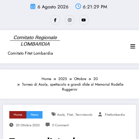
Vai
6 Agosto 2026
6:21:29 PM
al
contenuto
Comitato Fitet Lombardia
Home
2025
Ottobre
20
Torneo di Asola, spettacolo e grandi sfide al Memorial Rodella-
Ruggerini
,
,
Home
News
Asola
Fitet
Tennistavolo
Fitetlombardia
20 Ottobre 2025
0 Commenti