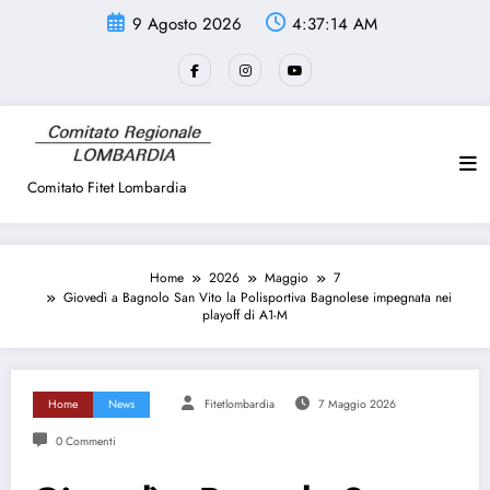
Vai
9 Agosto 2026
4:37:14 AM
al
contenuto
Comitato Fitet Lombardia
Home
2026
Maggio
7
Giovedì a Bagnolo San Vito la Polisportiva Bagnolese impegnata nei
playoff di A1-M
Home
News
Fitetlombardia
7 Maggio 2026
0 Commenti