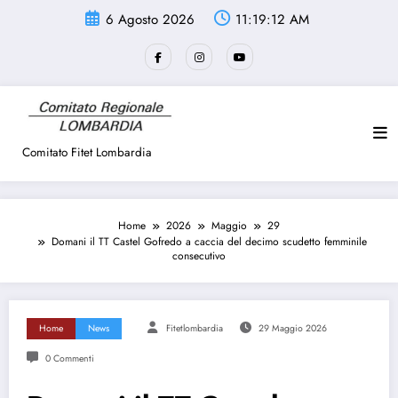
Vai
6 Agosto 2026
11:19:12 AM
al
contenuto
Comitato Fitet Lombardia
Home
2026
Maggio
29
Domani il TT Castel Gofredo a caccia del decimo scudetto femminile
consecutivo
Home
News
Fitetlombardia
29 Maggio 2026
0 Commenti