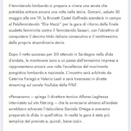
Il tennistavolo lombardo si prepara a vivere una serata che
potrebbe entrare ancora una volta nella storia. Domani, sabato 30
maggio alle ore 19, la Brunetti Castel Goffredo scenderà in campo
al PalaTennistavolo “Elia Mazzi” per la gara di ritorno della finale
scudetto femminile contro il Tennistavolo Sassari, con l’obiettivo di
conquistare il decimo titolo italiano consecutivo e il ventitreesimo
della propria straordinaria storia.
Dopo il netto successo per 3-0 ottenuto in Sardegna nella sfida
d’andata, le mantovane sono a un passo dall’ennesima impresa e
rappresentano ancora una volta l’eccellenza del movimento
pongistico lombardo e nazionale. L’incontro sarà arbitrato da
Caterina Faragò e Valerio Leali e sarà trasmesso in diretta
streaming sul canale YouTube della FITeT.
«Pensavamo – spiega il direttore tecnico Alfonso Laghezza
intervistato sul sito fitet.org – che le avversarie almeno all’andata
avrebbero schierato l’italo-cilena Daniela Ortega e avevamo
preparato la sfida in quell’ottica. In realtà la gara è stata più
semplice del previsto e, quindi, bene così».